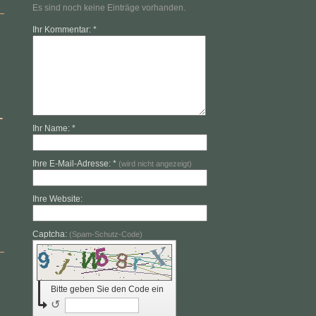
Es sind noch keine Einträge vorhanden.
Ihr Kommentar: *
-
Ihr Name: *
Ihre E-Mail-Adresse: *
(wird nicht angezeigt)
Ihre Website:
Captcha:
(Spam-Schutz-Code)
Bitte geben Sie den Code ein
↺