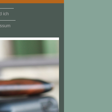
 ich
essum