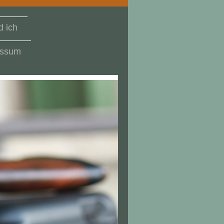
 ich
essum