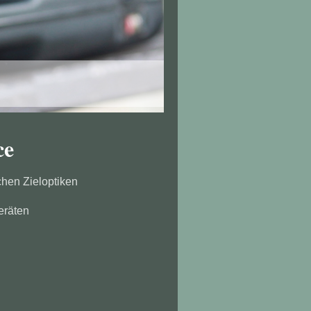
ce
chen Zieloptiken
eräten