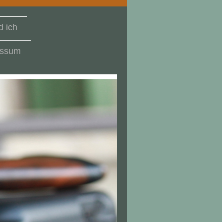
 ich
essum