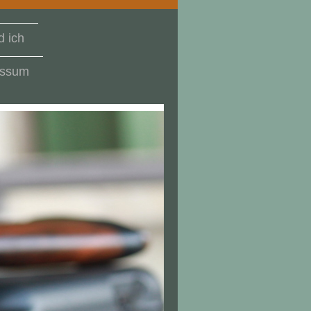
 ich
essum